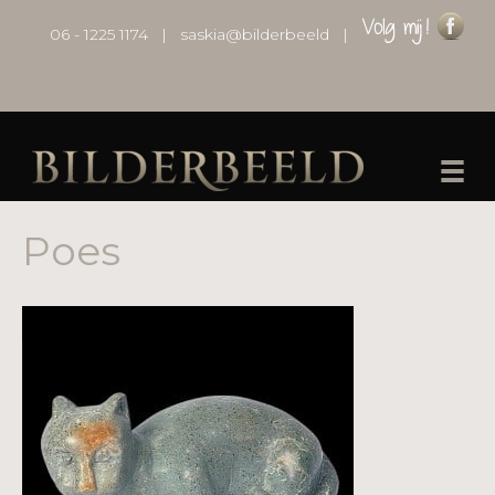
06 - 1225 1174
|
saskia@bilderbeeld
|
Poes