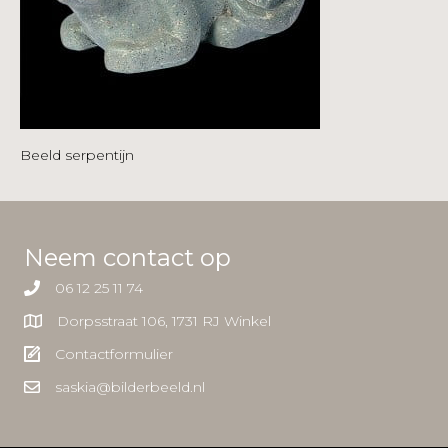
Beeld serpentijn
Neem contact op
06 12 25 11 74
Dorpsstraat 106, 1731 RJ Winkel
Contactformulier
saskia@bilderbeeld.nl