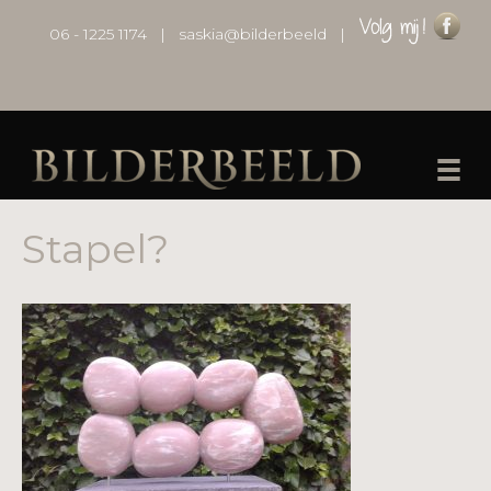
06 - 1225 1174
|
saskia@bilderbeeld
|
Stapel?