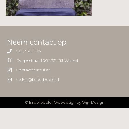
Neem contact op
06 12 25 11 74
Dorpsstraat 106, 1731 RJ Winkel
Contactformulier
saskia@bilderbeeld.nl
© Bilderbeeld | Webdesign by
Wijn Design