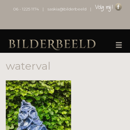
06 - 1225 1174
|
saskia@bilderbeeld
|
waterval