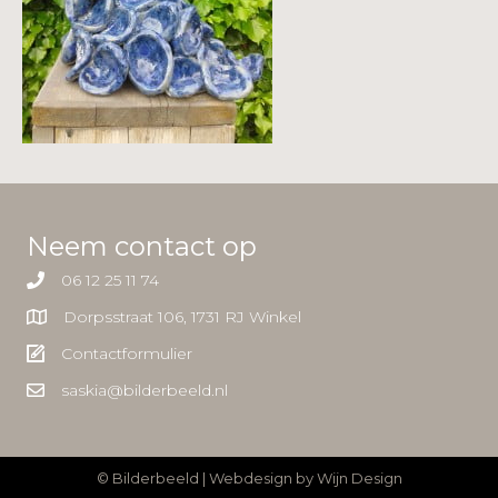
Neem contact op
06 12 25 11 74
Dorpsstraat 106, 1731 RJ Winkel
Contactformulier
saskia@bilderbeeld.nl
© Bilderbeeld | Webdesign by
Wijn Design