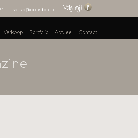
74
|
saskia@bilderbeeld
|
Verkoop
Portfolio
Actueel
Contact
azine