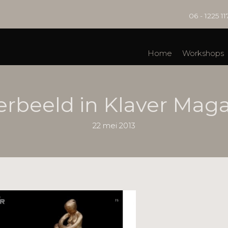
06 - 1225 11
Home
Workshops
erbeeld in Klaver Mag
22 mei 2013