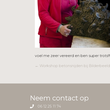
voel me zeer vereerd en ben super trots!!
Posts
← Workshop betonsnijden bij Bilderbeeld
navigation
Neem contact op
06 12 25 11 74