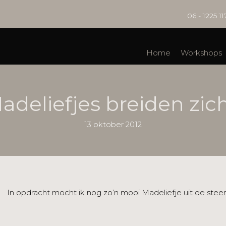
06 - 1225 11
Home
Workshops
deliefjes breiden zich 
13 oktober 2012
In opdracht mocht ik nog zo’n mooi Madeliefje uit de steen