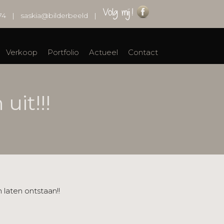
74
|
saskia@bilderbeeld
|
Verkoop
Portfolio
Actueel
Contact
uit!!!
 laten ontstaan!!