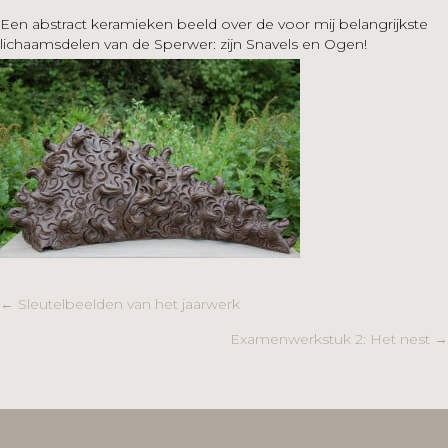
Een abstract keramieken beeld over de voor mij belangrijkste
lichaamsdelen van de Sperwer: zijn Snavels en Ogen!
Posts
← Sleutelbeelden van het jaarwerk
Examenwerkstuk 2: Het nest →
navigation