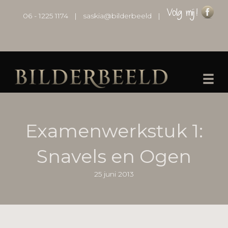
06 - 1225 1174
|
saskia@bilderbeeld
|
Examenwerkstuk 1:
Snavels en Ogen
25 juni 2013