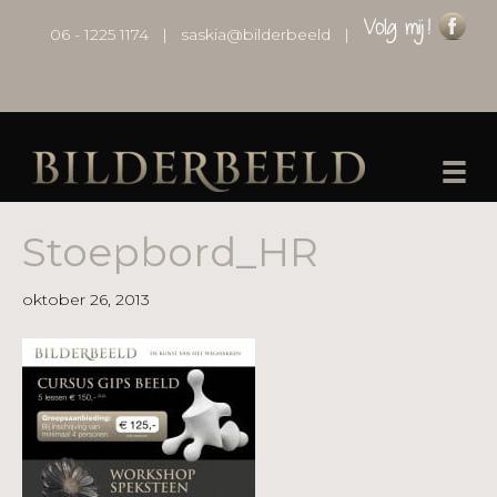
06 - 1225 1174
|
saskia@bilderbeeld
|
Stoepbord_HR
oktober 26, 2013