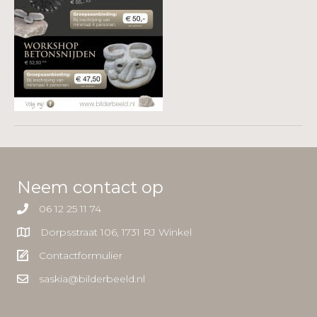
Neem contact op
06 12 25 11 74
Dorpsstraat 106, 1731 RJ Winkel
Contactformulier
saskia@bilderbeeld.nl