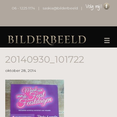
06 - 1225 1174
|
saskia@bilderbeeld
|
20140930_101722
oktober 28, 2014