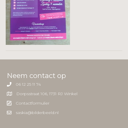
Neem contact op
06 12 25 11 74
Dorpsstraat 106, 1731 RJ Winkel
Contactformulier
saskia@bilderbeeld.nl