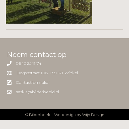
Neem contact op
06 12 25 11 74
Dorpsstraat 106, 1731 RJ Winkel
Contactformulier
saskia@bilderbeeld.nl
© Bilderbeeld | Webdesign by
Wijn Design