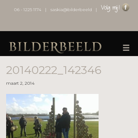
06 - 1225 1174
|
saskia@bilderbeeld
|
20140222_142346
maart 2, 2014