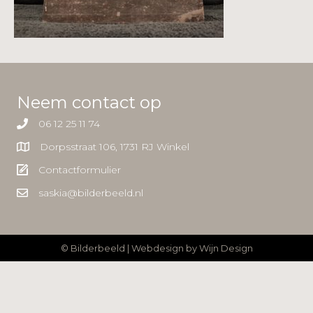
Neem contact op
06 12 25 11 74
Dorpsstraat 106, 1731 RJ Winkel
Contactformulier
saskia@bilderbeeld.nl
© Bilderbeeld | Webdesign by
Wijn Design