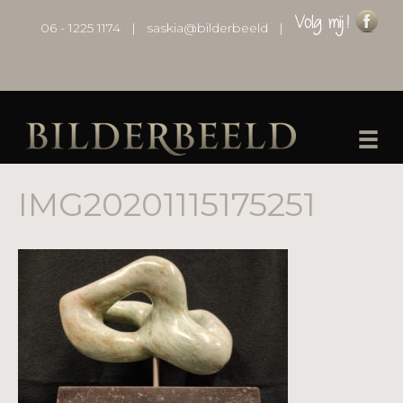
06 - 1225 1174
|
saskia@bilderbeeld
|
IMG20201115175251