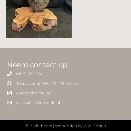
Neem contact op
06 12 25 11 74
Dorpsstraat 106, 1731 RJ Winkel
Contactformulier
saskia@bilderbeeld.nl
© Bilderbeeld | Webdesign by
Wijn Design