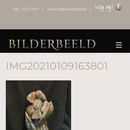
06 - 1225 1174
|
saskia@bilderbeeld
|
IMG20210109163801