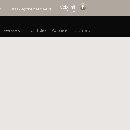
74
|
saskia@bilderbeeld
|
Verkoop
Portfolio
Actueel
Contact