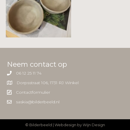
Neem contact op
06 12 25 11 74
Dorpsstraat 106, 1731 RJ Winkel
Contactformulier
saskia@bilderbeeld.nl
© Bilderbeeld | Webdesign by
Wijn Design