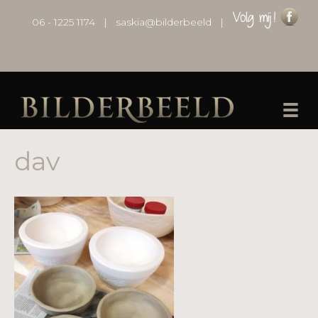
06 - 1225 1174
|
saskia@bilderbeeld
|
dav