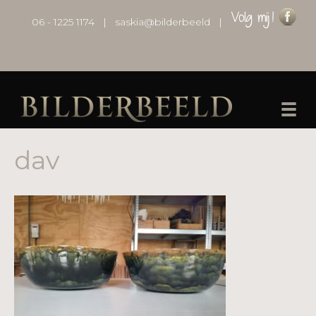
06 - 1225 1174
|
saskia@bilderbeeld
|
dav