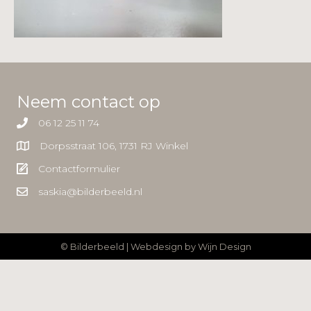
Neem contact op
06 12 25 11 74
Dorpsstraat 106, 1731 RJ Winkel
Contactformulier
saskia@bilderbeeld.nl
© Bilderbeeld | Webdesign by
Wijn Design