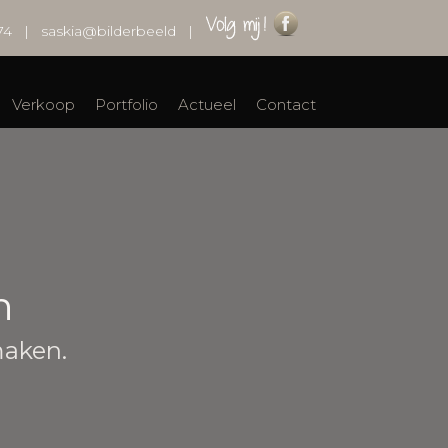
74
|
saskia@bilderbeeld
|
Verkoop
Portfolio
Actueel
Contact
n
maken.