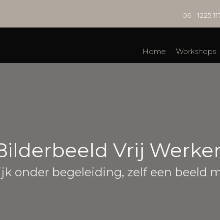
06 - 1225 11
Home
Workshops
Bilderbeeld Vrij Werke
ijk onder begeleiding, zelf een beeld 