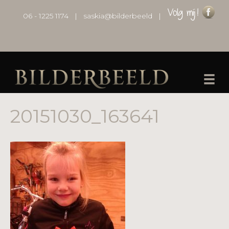
06 - 1225 1174
|
saskia@bilderbeeld
|
20151030_163641