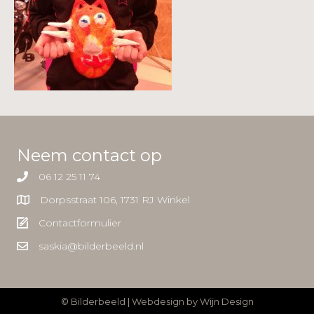
Neem contact op
06 12 25 11 74
Dorpsstraat 106, 1731 RJ Winkel
Contactformulier
saskia@bilderbeeld.nl
© Bilderbeeld | Webdesign by
Wijn Design