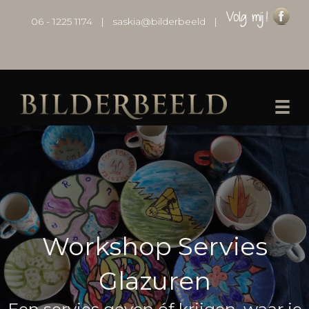
06 - 1225 1174
|
saskia@bilderbeeld
|
Workshop Servies
Glazuren