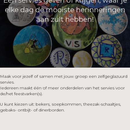
Een servies geven óf krijgen, waar je
elke dag de mooiste herinneringen
aan zult hebben!
Maak voor jezelf of samen met jouw groep een zelfgeglazuurd
servies.
Iedereen maakt één of meer onderdelen van het servies voor
de/het feestvarken(s).
U kunt kiezen uit: bekers, soepkommen, theezak-schaaltjes,
gebaks- ontbijt- of dinerborden.