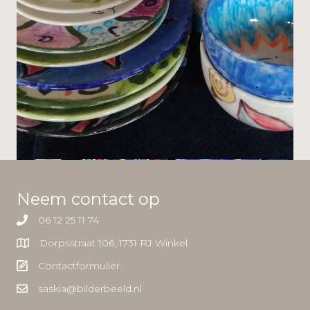
Neem contact op
06 12 25 11 74
Dorpsstraat 106, 1731 RJ Winkel
Contactformulier
saskia@bilderbeeld.nl